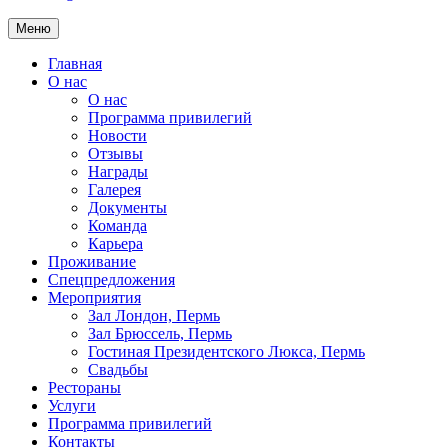
Меню
Главная
О нас
О нас
Программа привилегий
Новости
Отзывы
Награды
Галерея
Документы
Команда
Карьера
Проживание
Спецпредложения
Мероприятия
Зал Лондон, Пермь
Зал Брюссель, Пермь
Гостиная Президентского Люкса, Пермь
Свадьбы
Рестораны
Услуги
Программа привилегий
Контакты